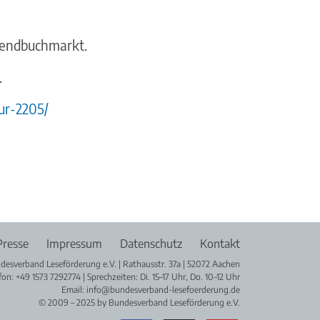
ugendbuchmarkt.
.
ur-2205/
Presse
Impressum
Datenschutz
Kontakt
desverband Leseförderung e.V. | Rathausstr. 37a | 52072 Aachen
fon: +49 1573 7292774 | Sprechzeiten: Di. 15–17 Uhr, Do. 10–12 Uhr
Email: info@bundesverband-lesefoerderung.de
© 2009 – 2025 by Bundesverband Leseförderung e.V.