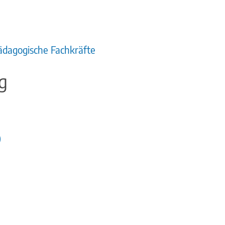
pädagogische Fachkräfte
g
)