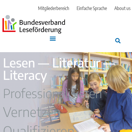
Mitgliederbereich
Einfache Sprache
About us
Lesen — Literatur —
Literacy
Professionalisieren
Vernetzen
Qualifizieren