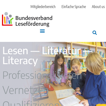
Mitgliederbereich
Einfache Sprache
About us
Lesen — Literatur —
Literacy
Professionalisieren
Vernetzen
Qualifizieren