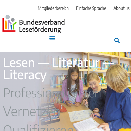
Mitgliederbereich
Einfache Sprache
About us
Lesen — Literatur —
Literacy
Professionalisieren
Vernetzen
Qualifizieren