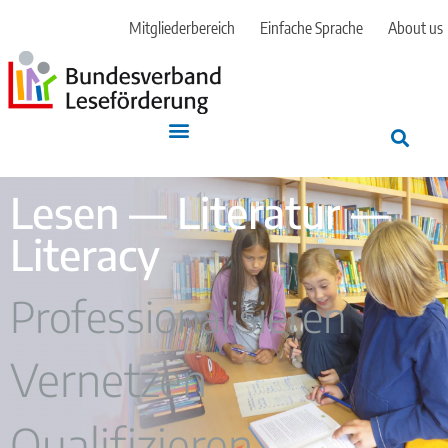
Mitgliederbereich
Einfache Sprache
About us
Lesen — Literatur —
Literacy
Professionalisieren
Vernetzen
Qualifizieren