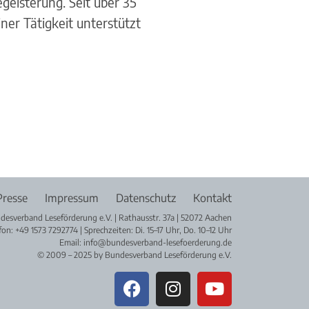
geisterung. Seit über 35
ner Tätigkeit unterstützt
Presse
Impressum
Datenschutz
Kontakt
desverband Leseförderung e.V. | Rathausstr. 37a | 52072 Aachen
fon: +49 1573 7292774 | Sprechzeiten: Di. 15–17 Uhr, Do. 10–12 Uhr
Email: info@bundesverband-lesefoerderung.de
© 2009 – 2025 by Bundesverband Leseförderung e.V.