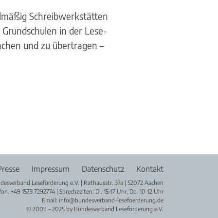
gelmäßig Schreibwerkstätten
 Grundschulen in der Lese-
machen und zu übertragen –
Presse
Impressum
Datenschutz
Kontakt
desverband Leseförderung e.V. | Rathausstr. 37a | 52072 Aachen
fon: +49 1573 7292774 | Sprechzeiten: Di. 15–17 Uhr, Do. 10–12 Uhr
Email: info@bundesverband-lesefoerderung.de
© 2009 – 2025 by Bundesverband Leseförderung e.V.