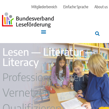
Mitgliederbereich
Einfache Sprache
About us
Lesen — Literatur —
Literacy
Professionalisieren
Vernetzen
Qualifizieren