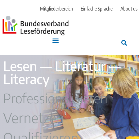
Mitgliederbereich
Einfache Sprache
About us
Lesen — Literatur —
Literacy
Professionalisieren
Vernetzen
Qualifizieren