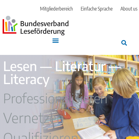
Mitgliederbereich
Einfache Sprache
About us
Lesen — Literatur —
Literacy
Professionalisieren
Vernetzen
Qualifizieren