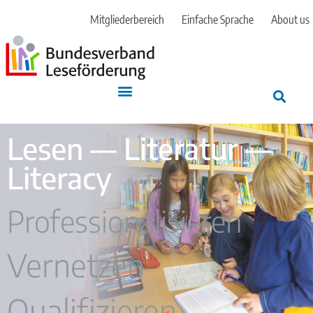
Mitgliederbereich
Einfache Sprache
About us
Lesen — Literatur —
Literacy
Professionalisieren
Vernetzen
Qualifizieren