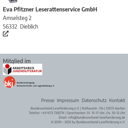
Eva Pfitzner Leserattenservice GmbH
Amselsteg 2
56332
Dieblich
Mitglied im
Presse
Impressum
Datenschutz
Kontakt
Bundesverband Leseförderung e.V. | Rathausstr. 37a | 52072 Aachen
Telefon: +49 1573 7292774 | Sprechzeiten: Di. 15–17 Uhr, Do. 10–12 Uhr
Email: info@bundesverband-lesefoerderung.de
© 2009 – 2025 by Bundesverband Leseförderung e.V.