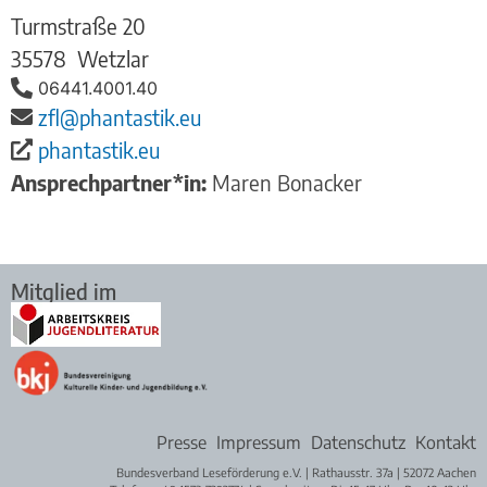
Turmstraße 20
35578
Wetzlar
06441.4001.40
zfl@phantastik.eu
phantastik.eu
Ansprechpartner*in:
Maren Bonacker
Mitglied im
Presse
Impressum
Datenschutz
Kontakt
Bundesverband Leseförderung e.V. | Rathausstr. 37a | 52072 Aachen