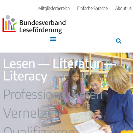
Mitgliederbereich
Einfache Sprache
About us
Lesen — Literatur —
Literacy
Professionalisieren
Vernetzen
Qualifizieren