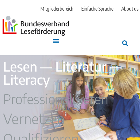
Mitgliederbereich
Einfache Sprache
About us
Lesen — Literatur —
Literacy
Professionalisieren
Vernetzen
Qualifizieren