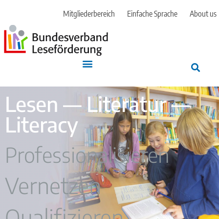
Mitgliederbereich
Einfache Sprache
About us
Lesen — Literatur —
Literacy
Professionalisieren
Vernetzen
Qualifizieren