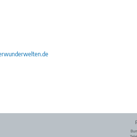
rwunderwelten.de
Bun
Tele