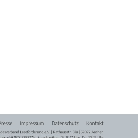
Presse
Impressum
Datenschutz
Kontakt
desverband Leseförderung e.V. | Rathausstr. 37a | 52072 Aachen
fon: +49 1573 7292774 | Sprechzeiten: Di. 15–17 Uhr, Do. 10–12 Uhr