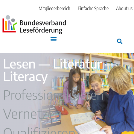
Mitgliederbereich
Einfache Sprache
About us
Lesen — Literatur —
Literacy
Professionalisieren
Vernetzen
Qualifizieren