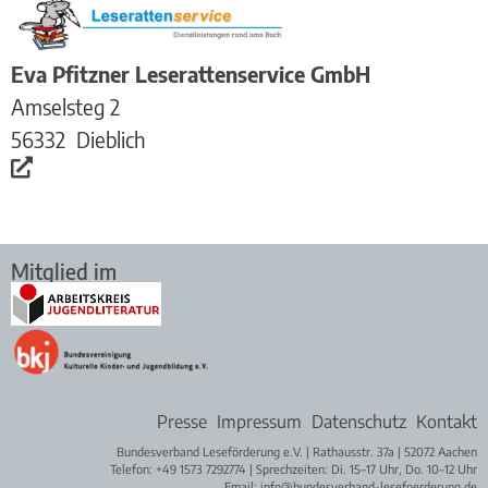
Eva Pfitzner Leserattenservice GmbH
Amselsteg 2
56332
Dieblich
Mitglied im
Presse
Impressum
Datenschutz
Kontakt
Bundesverband Leseförderung e.V. | Rathausstr. 37a | 52072 Aachen
Telefon: +49 1573 7292774 | Sprechzeiten: Di. 15–17 Uhr, Do. 10–12 Uhr
Email: info@bundesverband-lesefoerderung.de