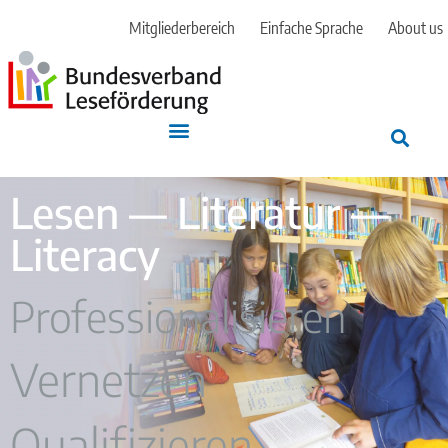
Mitgliederbereich
Einfache Sprache
About us
Lesen — Literatur —
Literacy
Professionalisieren
Vernetzen
Qualifizieren