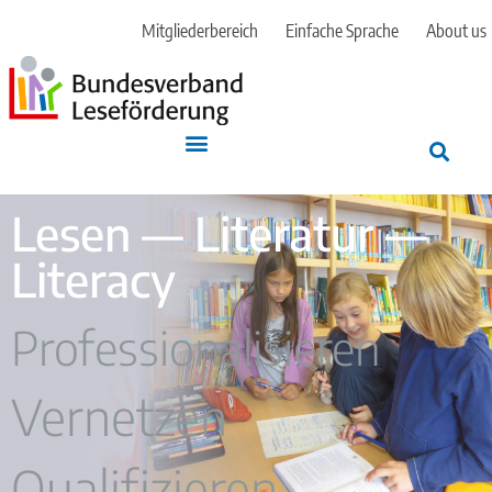
Mitgliederbereich
Einfache Sprache
About us
Lesen — Literatur —
Literacy
Professionalisieren
Vernetzen
Qualifizieren