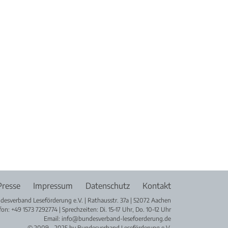
Presse
Impressum
Datenschutz
Kontakt
desverband Leseförderung e.V. | Rathausstr. 37a | 52072 Aachen
fon: +49 1573 7292774 | Sprechzeiten: Di. 15–17 Uhr, Do. 10–12 Uhr
Email: info@bundesverband-lesefoerderung.de
© 2009 – 2025 by Bundesverband Leseförderung e.V.