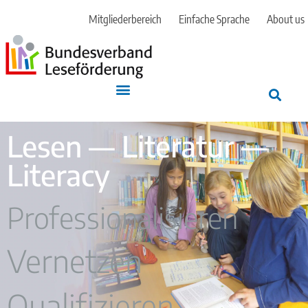
Mitgliederbereich
Einfache Sprache
About us
Lesen — Literatur —
Literacy
Professionalisieren
Vernetzen
Qualifizieren