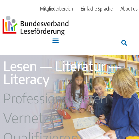
Mitgliederbereich
Einfache Sprache
About us
Lesen — Literatur —
Literacy
Professionalisieren
Vernetzen
Qualifizieren