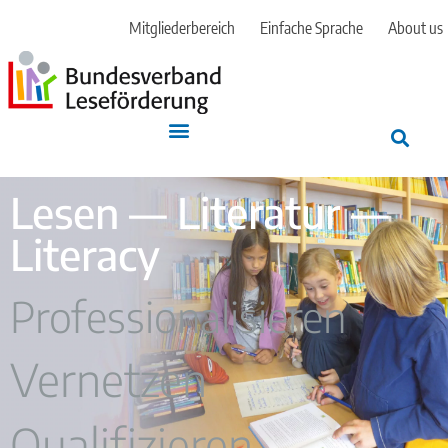
Mitgliederbereich
Einfache Sprache
About us
Lesen — Literatur —
Literacy
Professionalisieren
Vernetzen
Qualifizieren