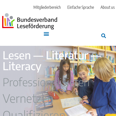
Mitgliederbereich
Einfache Sprache
About us
Lesen — Literatur —
Literacy
Professionalisieren
Vernetzen
Qualifizieren