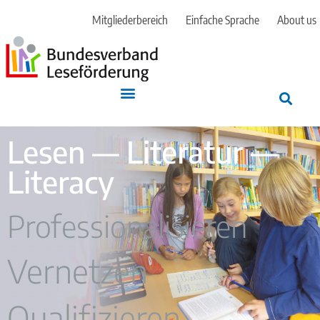
Mitgliederbereich
Einfache Sprache
About us
Lesen — Literatur —
Literacy
Professionalisieren
Vernetzen
Qualifizieren