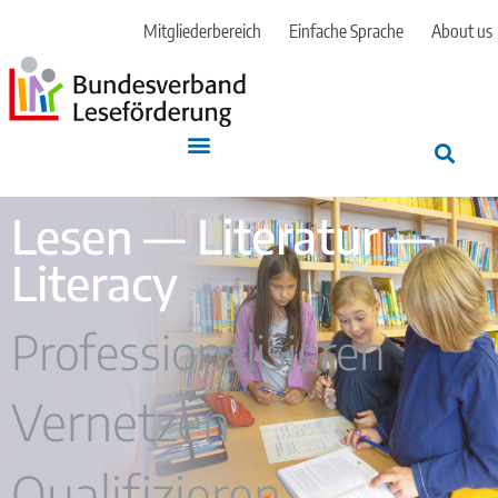
Mitgliederbereich
Einfache Sprache
About us
Lesen — Literatur —
Literacy
Professionalisieren
Vernetzen
Qualifizieren