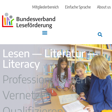
Mitgliederbereich
Einfache Sprache
About us
Lesen — Literatur —
Literacy
Professionalisieren
Vernetzen
Qualifizieren