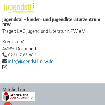
jugendstil – kinder- und jugendliteraturzentrum
nrw
Träger: LAG Jugend und Literatur NRW e.V
Kreuzstr. 41
44139
Dortmund
0231 17 65 88 1
info@jugendstil-nrw.de
Mitglied im