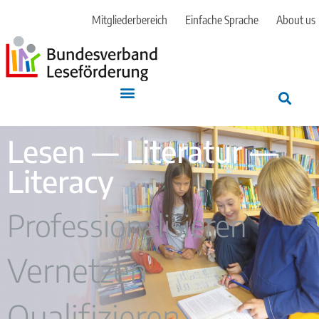
Mitgliederbereich
Einfache Sprache
About us
Lesen — Literatur —
Literacy
Professionalisieren
Vernetzen
Qualifizieren